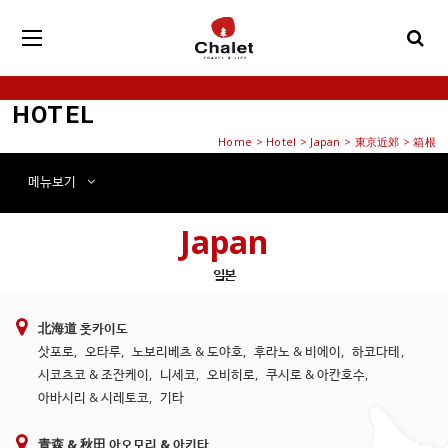
HOTEL
Home
>
Hotel
> Japan > 東京近郊 > 箱根
메뉴
보기
Japan
일본
北海道 홋카이도
삿포로
,
오타루
,
노보리베츠 & 도야호
,
후라노 & 비에이
,
하코다테
,
시코츠코 & 조잔케이
,
니세코
,
오비히로
,
쿠시로 & 아칸호수
,
아바시리 & 시레토코
,
기타
青森 & 秋田 아오모리 & 아키타