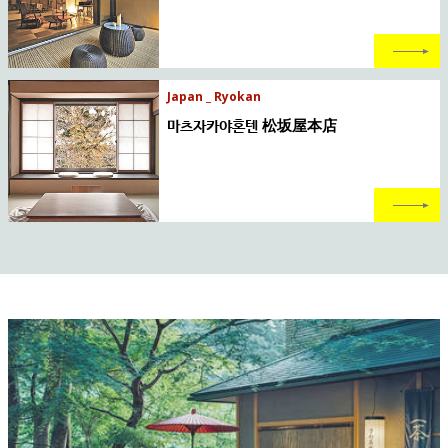
Japan _ Ryokan
마츠자카야혼텐 松坂屋本店