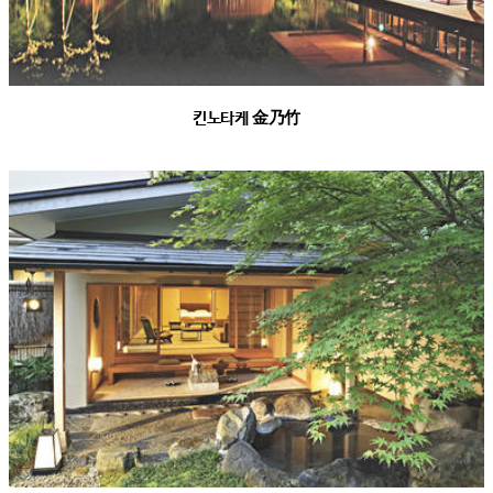
킨노타케 金乃竹