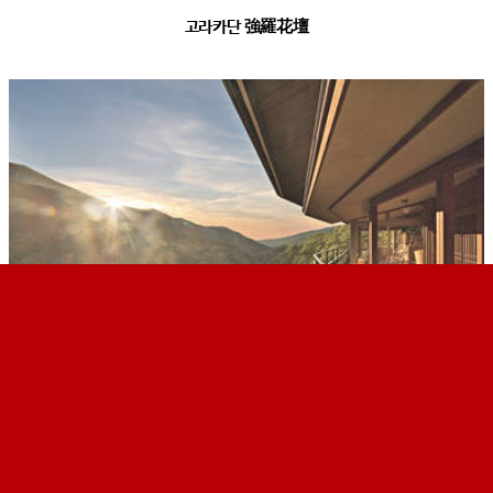
고라카단 強羅花壇
긴유 箱根吟遊