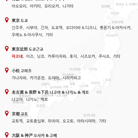
아오모리
,
아키타
,
모리오카
,
니가타
東京 도쿄
신주쿠
,
시부야
,
긴자
,
도쿄역
,
오다이바 & 디즈니
,
롯폰기 & 아카사카
,
우에노 & 아사쿠사
,
기타
東京近郊 도쿄근교
하코네
,
이즈
,
닛코
,
카루이자와
,
후지
,
시즈오카
,
쿠사츠
,
기타
小松 고마츠
가나자와
,
카가온천
,
도야마
,
시라카와고
名古屋 & 長野 &下呂 나고야 & 나가노 & 게로
나고야
,
나가노
,
게로
京都 교토
교토역
,
교토중심부
,
마치야
,
오고토
,
아라시야마
,
기타
大阪 & 神戸 오사카 & 고베