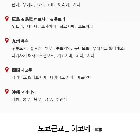
난바
,
우메다
,
USJ
,
고베
,
아리마
,
기타
広島 & 鳥取 히로시마 & 돗토리
돗토리
,
시마네
,
오카야마
,
히로시마
,
오노미치
九州 큐슈
후쿠오카
,
유후인
,
벳푸
,
쿠로카와
,
구마모토
,
우레시노 & 타케오
,
나가사키 & 하우스텐보스
,
가고시마
,
히타
,
기타
四国 시코쿠
다카마츠 & 나오시마
,
다카마츠 기타
,
마쓰야마
沖縄 오키나와
나하
,
중부
,
북부
,
남부
,
주변섬
도쿄근교
_ 하코네
箱根