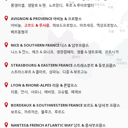
몽생미셸
,
생말로 & 렌
,
노르망디
,
투르 & 루아르밸리
AVIGNON & PROVENCE 아비뇽 & 프로방스
아비뇽
,
고르드 & 루시용
,
레보드프로방스
,
마르세유
,
엑상프로방스
,
베르동협곡
NICE & SOUTHERN FRANCE 니스 & 남부프랑스
니스 & 깐느
,
에즈 & 모나코
,
생장캡페라
,
생폴 & 생트로페
,
코르시카
STRASBOURG & EASTERN FRANCE 스트라스부르 & 동부프랑스
스트라스부르 & 콜마르
,
상파뉴
,
디종 & 부르고뉴
LYON & RHONE-ALPES 리옹 & 론알프스
리옹
,
안시
,
샤모니
,
에비앙
,
끄슈벨
,
메제브
BORDEAUX & SOUTHWESTERN FRANCE 보르도 & 남서부 프랑스
보르도
,
까르까손
,
뚤루즈
,
루르드
NANTES& FRENCH ATLANTIC WAY 낭트 & 중서부프랑스